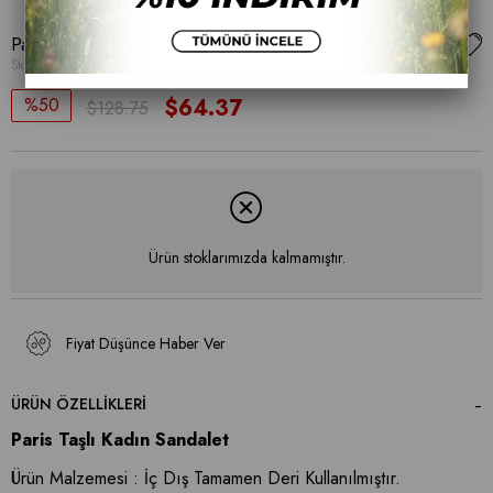
Paris Kadın Taşlı Sanadalet
Stok Kodu
(001 22-217)
50
$64.37
$128.75
Ürün stoklarımızda kalmamıştır.
Fiyat Düşünce Haber Ver
ÜRÜN ÖZELLIKLERI
Paris Taşlı Kadın Sandalet
Ürün Malzemesi : İç Dış Tamamen Deri Kullanılmıştır.