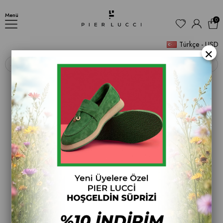
Paris Kadın Taşlı Sanadalet
Menü
0
Türkçe - USD
×
‹
›