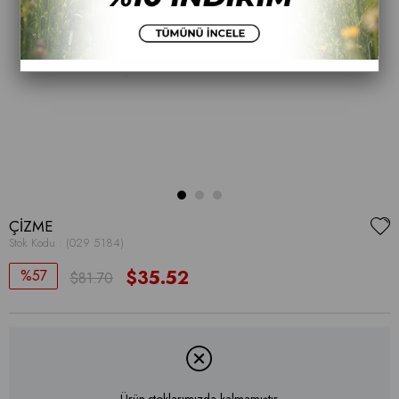
ÇİZME
Stok Kodu
(029 5184)
57
$35.52
$81.70
Ürün stoklarımızda kalmamıştır.