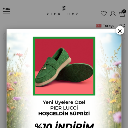
ÇİZME
Menü
0
Türkçe - USD
×
‹
›