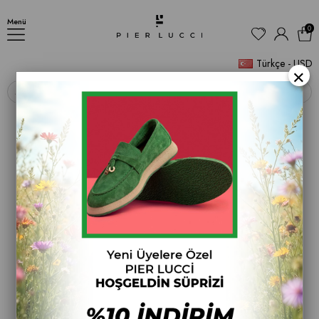
AYAKKABI
Menü
0
Türkçe - USD
×
‹
›