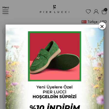
AYAKKABI
Menü
0
Türkçe - USD
×
‹
›