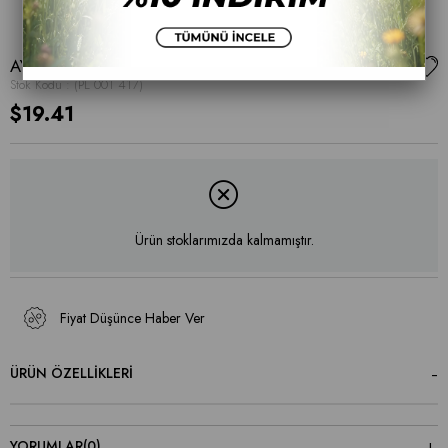
AYAKKABI
Stok Kodu
(PL 001 417)
$19.41
Ürün stoklarımızda kalmamıştır.
Fiyat Düşünce Haber Ver
ÜRÜN ÖZELLIKLERI
YORUMLAR
(0)