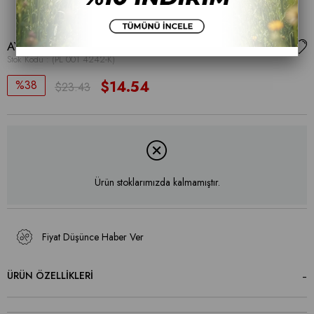
AYAKKABI
Stok Kodu
(PL 001 4242-K)
38
$14.54
$23.43
Ürün stoklarımızda kalmamıştır.
Fiyat Düşünce Haber Ver
ÜRÜN ÖZELLIKLERI