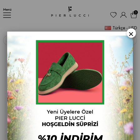
AYAKKABI
Menü
0
Türkçe - USD
×
‹
›