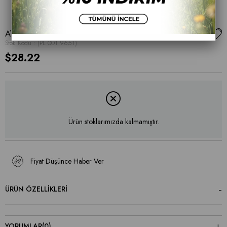
AYAKKABI
Stok Kodu
(PL 001 9651)
$28.22
Ürün stoklarımızda kalmamıştır.
Fiyat Düşünce Haber Ver
ÜRÜN ÖZELLIKLERI
YORUMLAR
(0)