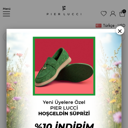
AYAKKABI
Menü
0
Türkçe - USD
×
‹
›