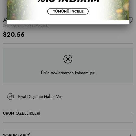
AYAKKABI
Stok Kodu
(PL 001 9875-K)
$20.56
Ürün stoklarımızda kalmamıştır.
Fiyat Düşünce Haber Ver
ÜRÜN ÖZELLIKLERI
YORUMLAR
(0)