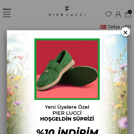
AYAKKABI
Menü
0
Türkçe - USD
×
‹
›