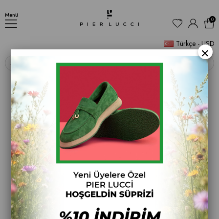
AYAKKABI
Menü
0
Türkçe - USD
×
‹
›