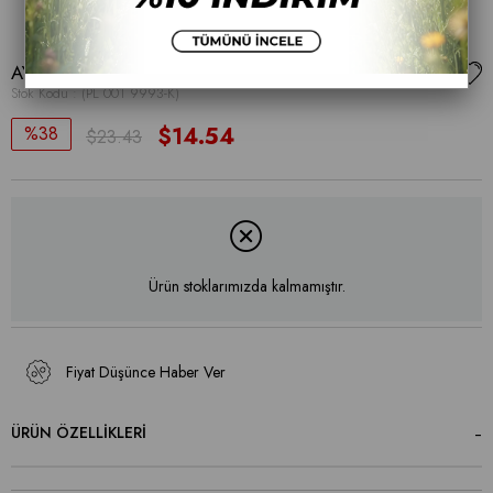
AYAKKABI
Stok Kodu
(PL 001 9993-K)
38
$14.54
$23.43
Ürün stoklarımızda kalmamıştır.
Fiyat Düşünce Haber Ver
ÜRÜN ÖZELLIKLERI