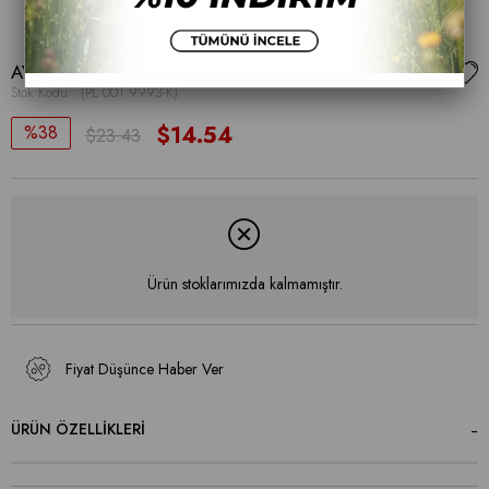
AYAKKABI
Stok Kodu
(PL 001 9993-K)
38
$14.54
$23.43
Ürün stoklarımızda kalmamıştır.
Fiyat Düşünce Haber Ver
ÜRÜN ÖZELLIKLERI