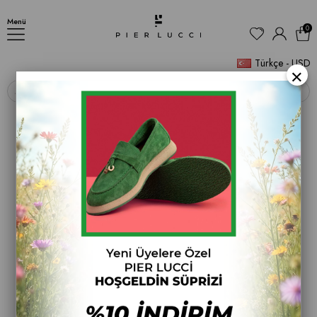
AYAKKABI
Menü
0
Türkçe - USD
×
‹
›