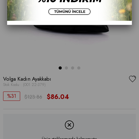
Volga Kadın Ayakkabı
Stok Kodu
(001 22-379)
31
$86.04
$123.86