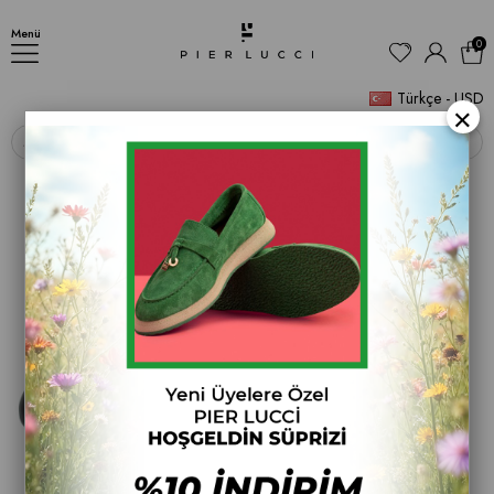
Volga Kadın Ayakkabı
Menü
0
Türkçe - USD
×
‹
›