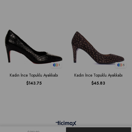
1
5
Kadın İnce Topuklu Ayakkabı
Kadın İnce Topuklu Ayakkabı
$143.75
$45.83
$180.89