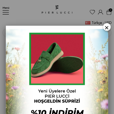
Kadın İnce Topuklu Ayakkabı
Menü
0
Türkçe - USD
×
‹
›