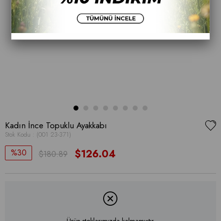
Kadın İnce Topuklu Ayakkabı
Stok Kodu
(001 23-371)
30
$126.04
$180.89