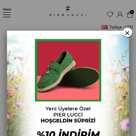
Deus Kadın Ayakkabı
Menü
0
Türkçe - USD
×
‹
›