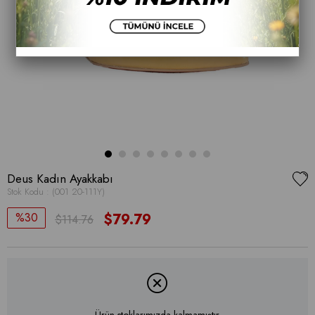
Deus Kadın Ayakkabı
Stok Kodu
(001 20-111Y)
30
$79.79
$114.76