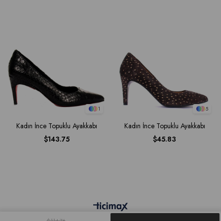
1
5
Kadın İnce Topuklu Ayakkabı
Kadın İnce Topuklu Ayakkabı
$143.75
$45.83
$114.76