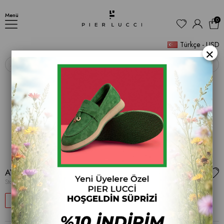
AYAKKABI
Menü
0
Türkçe - USD
×
‹
›
AYAKKABI
Stok Kodu
(PL 001 9692)
31
$42.87
$62.10