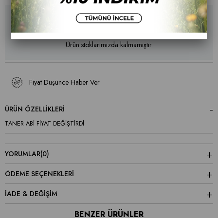
Ürün stoklarımızda kalmamıştır.
Fiyat Düşünce Haber Ver
ÜRÜN ÖZELLIKLERI
TANER ABİ FİYAT DEĞİŞTİRDİ
YORUMLAR
(0)
ÖDEME SEÇENEKLERI
İADE & DEĞİŞİM
BENZER ÜRÜNLER