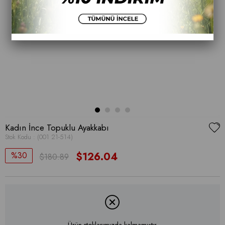
Kadın İnce Topuklu Ayakkabı
Stok Kodu
(001 21-514)
30
$126.04
$180.89
Ürün stoklarımızda kalmamıştır.