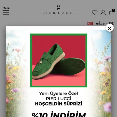
Kadın İnce Topuklu Ayakkabı
Menü
0
Türkçe - USD
×
‹
›