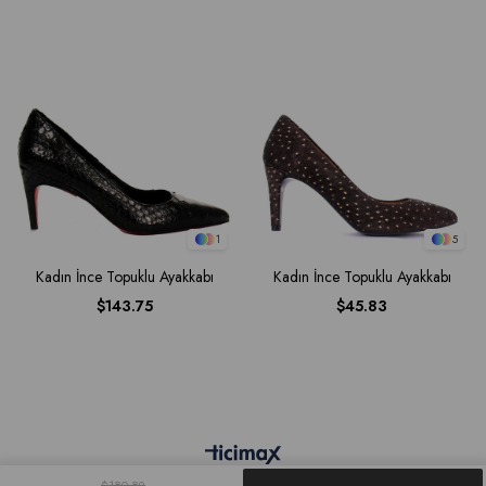
1
5
Kadın İnce Topuklu Ayakkabı
Kadın İnce Topuklu Ayakkabı
$143.75
$45.83
$180.89