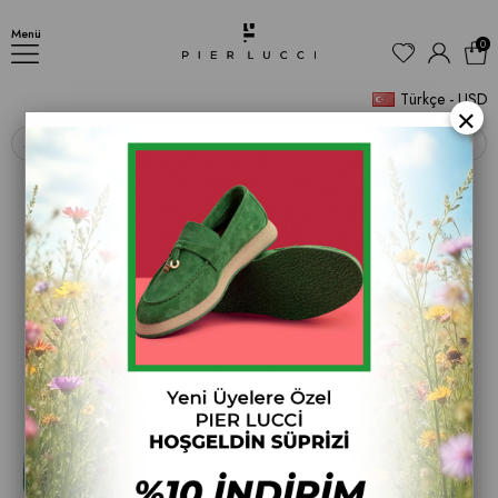
Kadın İnce Topuklu Ayakkabı
Menü
0
Türkçe - USD
×
‹
›