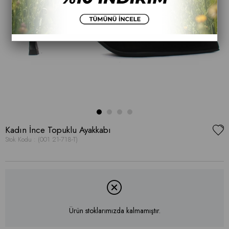
Kadın İnce Topuklu Ayakkabı
Stok Kodu
(001 21-718-T)
Ürün stoklarımızda kalmamıştır.