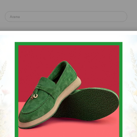
yakkabı
Spor & Sneaker Ayakkabı
Topuklu Ayakka
Sandalet & Terlik & Espadril
AYAKKABI
Stok Kodu
(PL 001 9526-K)
$20.56