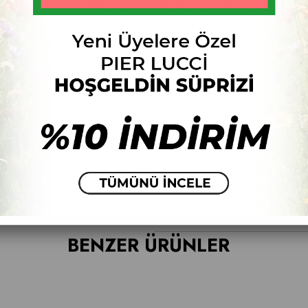
Ür
Fiyat Düşünce Haber Ver
ÜRÜN ÖZELLIKLERI
YORUMLAR
(0)
ÖDEME SEÇENEKLERI
İADE & DEĞİŞİM
BENZER ÜRÜNLER