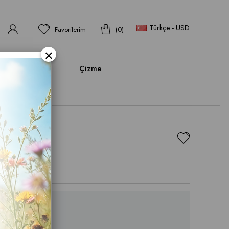
Türkçe - USD
Favorilerim
0
×
bı
Bot
Çizme