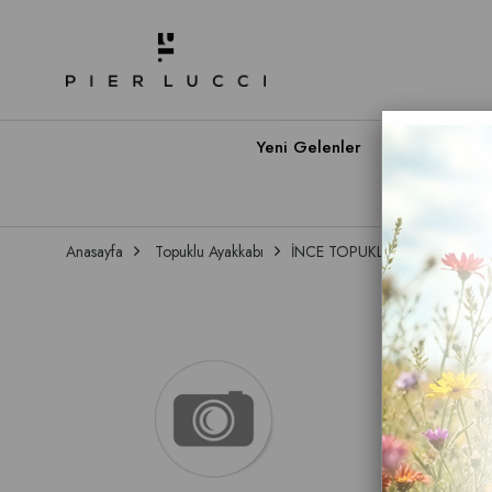
Yeni Gelenler
Babet A
Anasayfa
Topuklu Ayakkabı
İNCE TOPUKLU
AYAKKABI