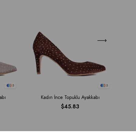
5
5
abı
Kadın İnce Topuklu Ayakkabı
$45.83