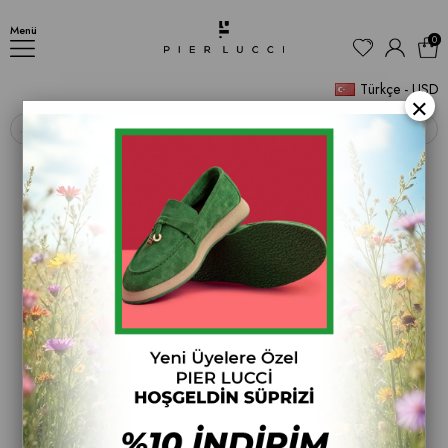
Kadın İnce Topuklu Ayakkabı
Menü
0
Türkçe - USD
×
‹
›