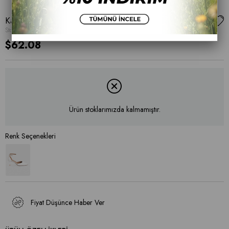
Kadın İnce Topuklu Ayakkabı
Stok Kodu
(001 21-639)
$62.08
Ürün stoklarımızda kalmamıştır.
Fiyat Düşünce Haber Ver