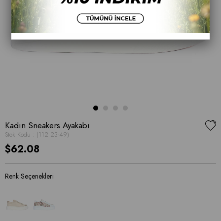
Kadın Sneakers Ayakabı
Stok Kodu
(112 23-49)
$62.08