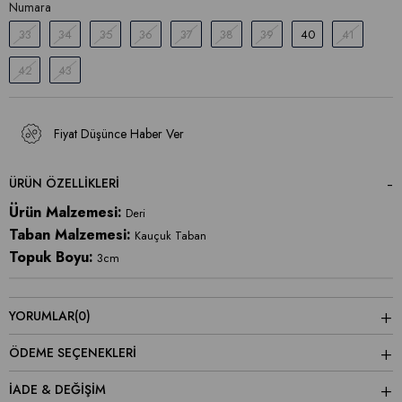
Numara
33
34
35
36
37
38
39
40
41
42
43
Fiyat Düşünce Haber Ver
ÜRÜN ÖZELLIKLERI
Ürün Malzemesi:
Deri
Taban Malzemesi:
Kauçuk Taban
Topuk Boyu:
3cm
YORUMLAR
(0)
ÖDEME SEÇENEKLERI
İADE & DEĞİŞİM