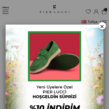
Kadın Sneakers Ayakabı
Menü
0
Türkçe - USD
×
‹
›