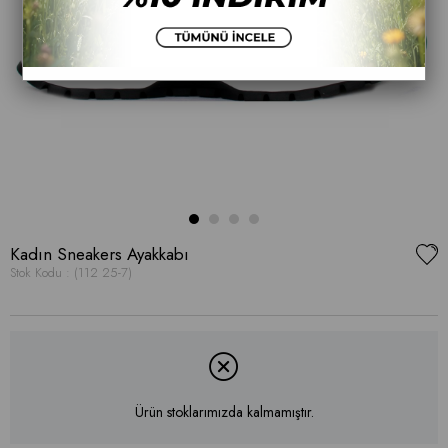
Kadın Sneakers Ayakkabı
Stok Kodu
(112 25-7)
Ürün stoklarımızda kalmamıştır.