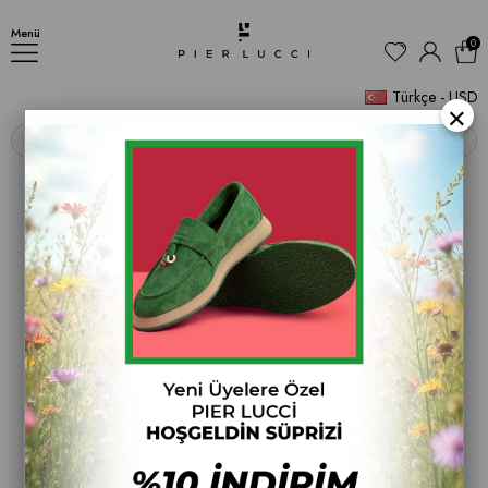
Kadın Sneakers Ayakkabı
Menü
0
Türkçe - USD
×
‹
›