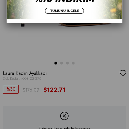
Laura Kadın Ayakkabı
Stok Kodu
(003 22-376)
30
$122.71
$176.09