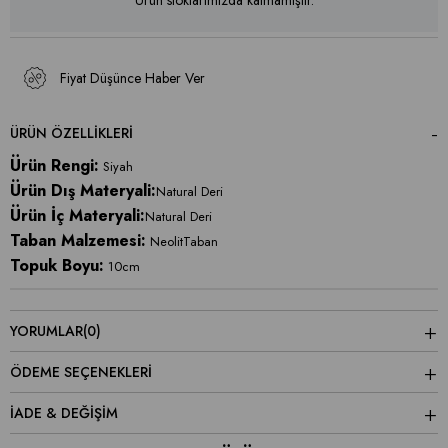
Ürün stoklarımızda kalmamıştır.
Fiyat Düşünce Haber Ver
ÜRÜN ÖZELLIKLERI
Ürün Rengi:
Siyah
Ürün Dış Materyali:
Natural Deri
Ürün İç Materyali:
Natural Deri
Taban Malzemesi:
NeolitTaban
Topuk Boyu:
10cm
YORUMLAR
(0)
ÖDEME SEÇENEKLERI
İADE & DEĞİŞİM