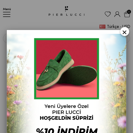
Laura Kadın Ayakkabı
Menü
0
Türkçe - USD
×
‹
›