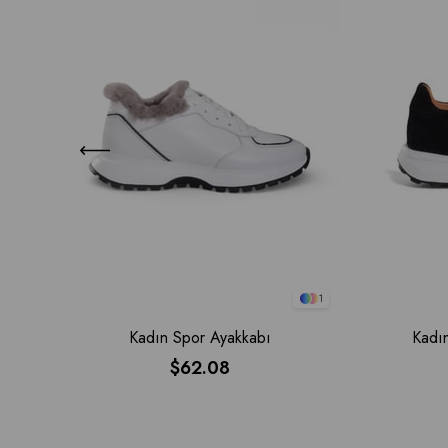
1
Kadın Spor Ayakkabı
Kadı
$62.08