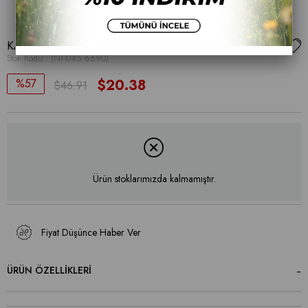
KADIN SNEAKER
Stok Kodu
(NT-045 6690)
57
$20.38
$46.91
Ürün stoklarımızda kalmamıştır.
Fiyat Düşünce Haber Ver
ÜRÜN ÖZELLIKLERI