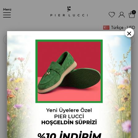
KADIN SNEAKER
Menü
0
Türkçe - USD
×
‹
›