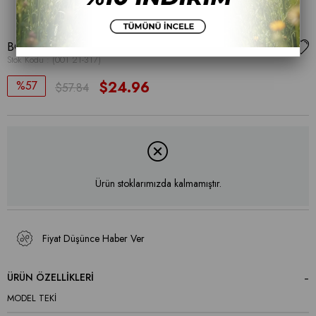
BOT
Stok Kodu
(001 21-317)
57
$24.96
$57.84
Ürün stoklarımızda kalmamıştır.
Fiyat Düşünce Haber Ver
ÜRÜN ÖZELLIKLERI
MODEL TEKİ