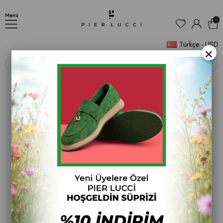
BOT
Menü
0
Türkçe - USD
×
‹
›