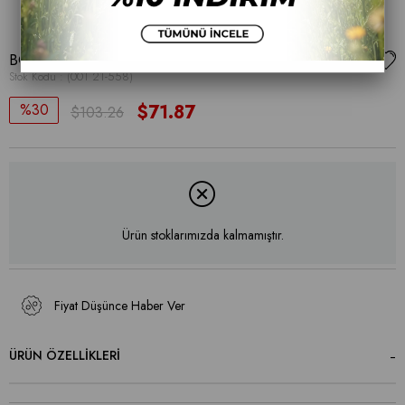
BOT
Stok Kodu
(001 21-558)
30
$71.87
$103.26
Ürün stoklarımızda kalmamıştır.
Fiyat Düşünce Haber Ver
ÜRÜN ÖZELLIKLERI