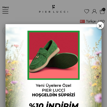
BOT
Menü
0
Türkçe - USD
×
‹
›