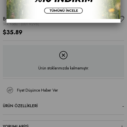
BOT
Stok Kodu
(001 9298)
$35.89
Ürün stoklarımızda kalmamıştır.
Fiyat Düşünce Haber Ver
ÜRÜN ÖZELLIKLERI
YORUMLAR
(0)