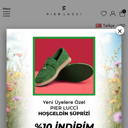
BOT
Menü
0
Türkçe - USD
×
‹
›