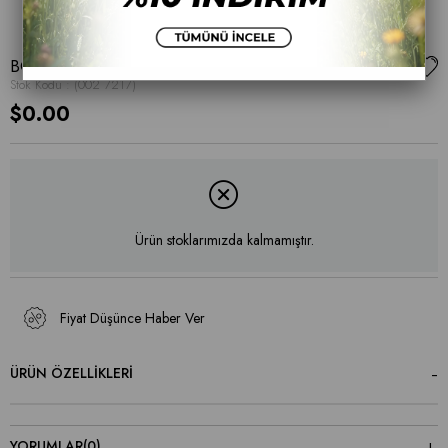
BOT
Stok Kodu
(002 7217)
$0.00
Ürün stoklarımızda kalmamıştır.
Fiyat Düşünce Haber Ver
ÜRÜN ÖZELLIKLERI
YORUMLAR
(0)