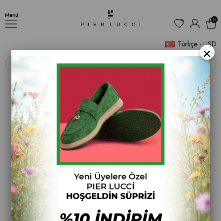
BOT
Menü
0
Türkçe - USD
×
‹
›