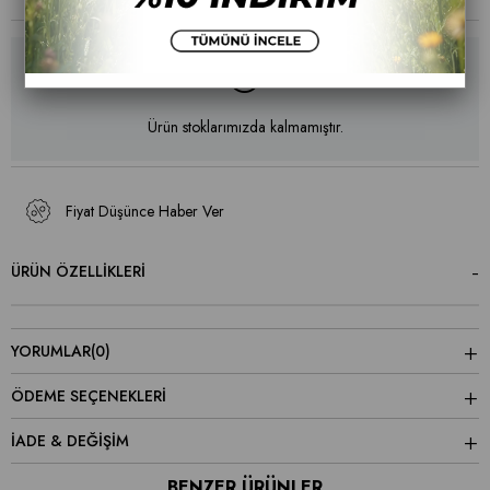
Ürün stoklarımızda kalmamıştır.
Fiyat Düşünce Haber Ver
ÜRÜN ÖZELLIKLERI
YORUMLAR
(0)
ÖDEME SEÇENEKLERI
İADE & DEĞİŞİM
BENZER ÜRÜNLER