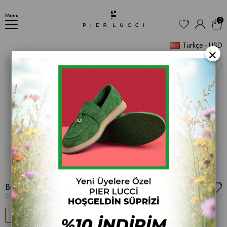
BOT
Menü
0
Türkçe - USD
×
‹
›
BOT
Stok Kodu
(086 5021-K)
31
$30.79
$44.32