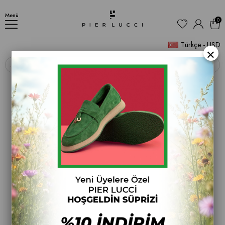
BOT
Menü
0
Türkçe - USD
×
‹
›