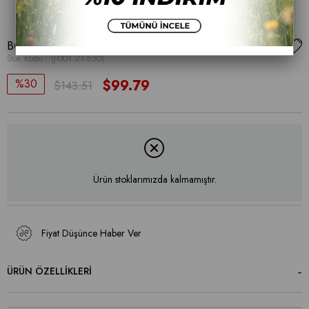
BOT
Stok Kodu
(J-001 21-530)
30
$99.79
$143.51
Ürün stoklarımızda kalmamıştır.
Fiyat Düşünce Haber Ver
ÜRÜN ÖZELLIKLERI