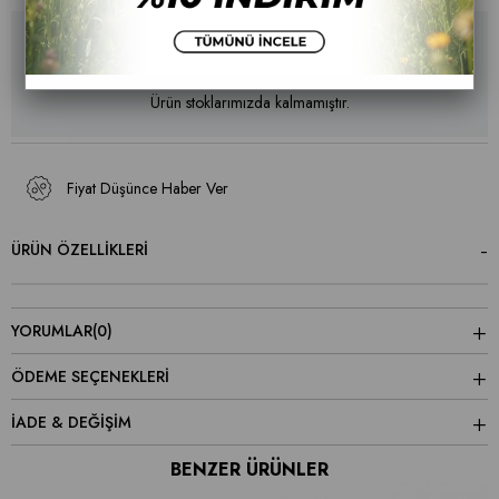
Ürün stoklarımızda kalmamıştır.
Fiyat Düşünce Haber Ver
ÜRÜN ÖZELLIKLERI
YORUMLAR
(0)
ÖDEME SEÇENEKLERI
İADE & DEĞİŞİM
BENZER ÜRÜNLER