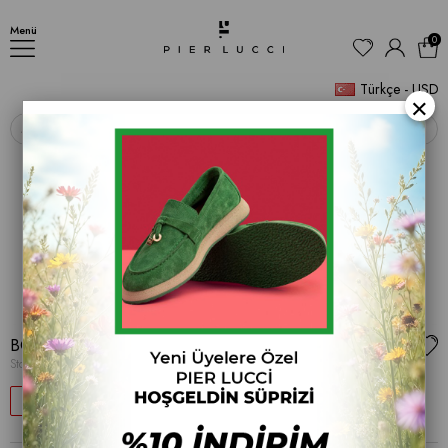
BOT
Menü
0
Türkçe - USD
×
‹
›
BOT
Stok Kodu
(PL 001 9000)
24
$29.12
$38.29