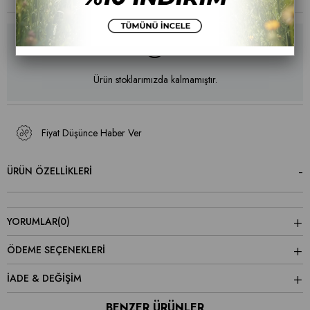
Ürün stoklarımızda kalmamıştır.
Fiyat Düşünce Haber Ver
ÜRÜN ÖZELLIKLERI
YORUMLAR
(0)
ÖDEME SEÇENEKLERI
İADE & DEĞİŞİM
BENZER ÜRÜNLER