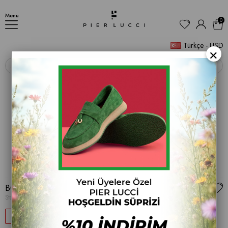
BOT
Menü
0
Türkçe - USD
×
‹
›
BOT
Stok Kodu
(134 O-37)
57
$43.83
$100.86